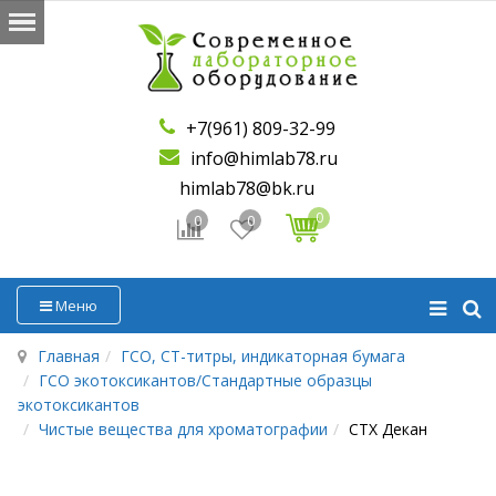
+7(961) 809-32-99
info@himlab78.ru
himlab78@bk.ru
0
0
0
Меню
Главная
ГСО, СТ-титры, индикаторная бумага
ГСО экотоксикантов/Стандартные образцы
экотоксикантов
Чистые вещества для хроматографии
СТХ Декан