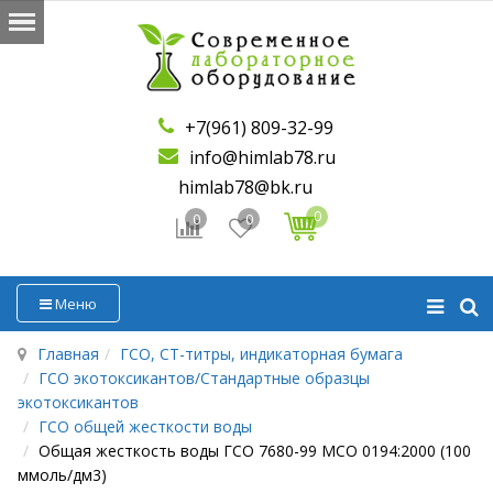
+7(961) 809-32-99
info@himlab78.ru
himlab78@bk.ru
0
0
0
Меню
Главная
ГСО, СТ-титры, индикаторная бумага
ГСО экотоксикантов/Стандартные образцы
экотоксикантов
ГСО общей жесткости воды
Общая жесткость воды ГСО 7680-99 МСО 0194:2000 (100
ммоль/дм3)