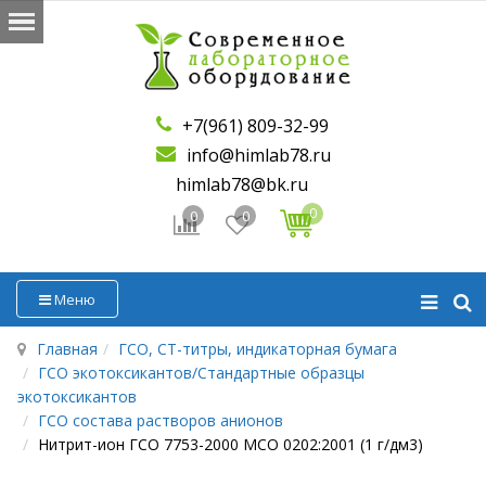
+7(961) 809-32-99
info@himlab78.ru
himlab78@bk.ru
0
0
0
Меню
Главная
ГСО, СТ-титры, индикаторная бумага
ГСО экотоксикантов/Стандартные образцы
экотоксикантов
ГСО состава растворов анионов
Нитрит-ион ГСО 7753-2000 МСО 0202:2001 (1 г/дм3)