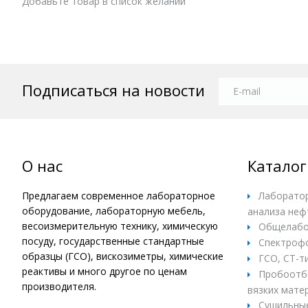
Добавьте товар в список желаний
Подписаться на новости
О нас
Каталог
Предлагаем современное лабораторное
Лаборатор
оборудование, лабораторную мебель,
анализа неф
весоизмерительную технику, химическую
Общелабо
посуду, государственные стандартные
Спектроф
образцы (ГСО), вискозиметры, химические
ГСО, СТ-т
реактивы и много другое по ценам
Пробоотбо
производителя.
вязких матер
Сушильны