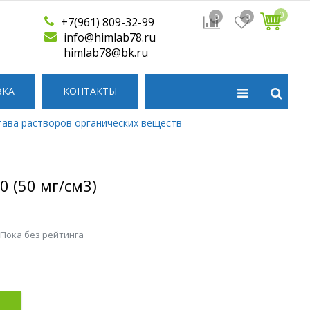
0
0
0
+7(961) 809-32-99
info@himlab78.ru
himlab78@bk.ru
ВКА
КОНТАКТЫ
тава растворов органических веществ
 (50 мг/см3)
 Пока без рейтинга
р