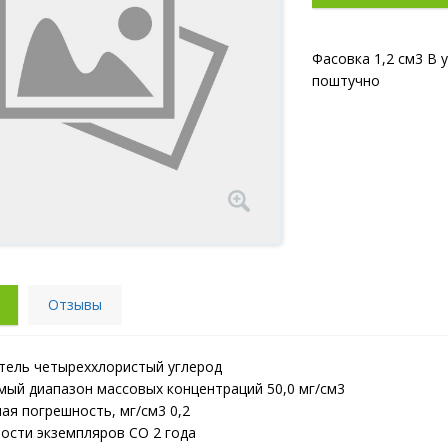
Фасовка 1,2 см3 В 
поштучно
Отзывы
тель четыреххлористый углерод
мый диапазон массовых концентраций 50,0 мг/см3
ая погрешность, мг/см3 0,2
ности экземпляров СО 2 года