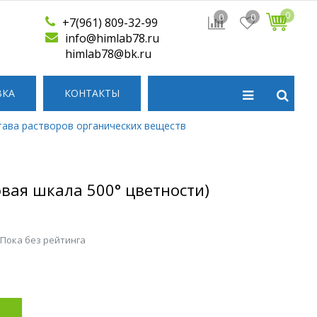
0
0
0
+7(961) 809-32-99
info@himlab78.ru
himlab78@bk.ru
ВКА
КОНТАКТЫ
тава растворов органических веществ
вая шкала 500° цветности)
 Пока без рейтинга
р