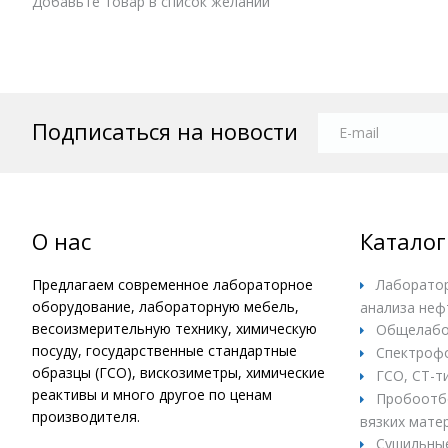
Добавьте товар в список желаний
Подписаться на новости
О нас
Каталог
Предлагаем современное лабораторное
Лаборатор
оборудование, лабораторную мебель,
анализа неф
весоизмерительную технику, химическую
Общелабо
посуду, государственные стандартные
Спектроф
образцы (ГСО), вискозиметры, химические
ГСО, СТ-т
реактивы и много другое по ценам
Пробоотбо
производителя.
вязких матер
Сушильны