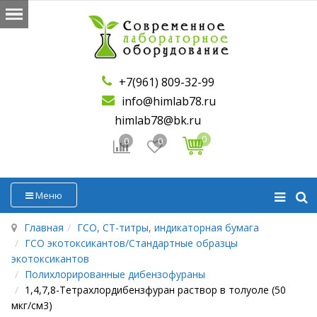
+7(961) 809-32-99
info@himlab78.ru
himlab78@bk.ru
0
0
0
Меню
Главная
ГСО, СТ-титры, индикаторная бумага
ГСО экотоксикантов/Стандартные образцы
экотоксикантов
Полихлорированные дибензофураны
1,4,7,8-Тетрахлордибензфуран раствор в толуоле (50
мкг/см3)