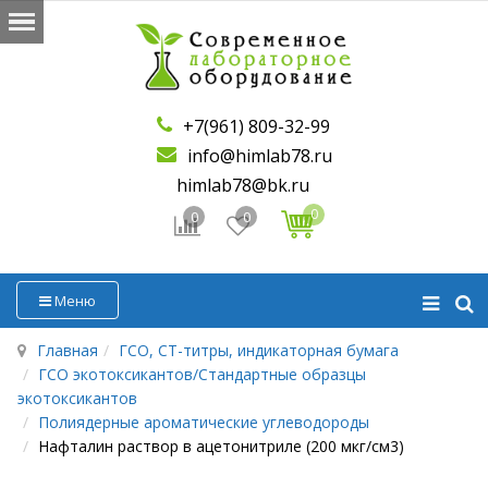
+7(961) 809-32-99
info@himlab78.ru
himlab78@bk.ru
0
0
0
Меню
Главная
ГСО, СТ-титры, индикаторная бумага
ГСО экотоксикантов/Стандартные образцы
экотоксикантов
Полиядерные ароматические углеводороды
Нафталин раствор в ацетонитриле (200 мкг/см3)