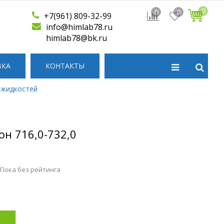
0
0
0
+7(961) 809-32-99
info@himlab78.ru
himlab78@bk.ru
ВКА
КОНТАКТЫ
 жидкостей
н 716,0-732,0
 Пока без рейтинга
р