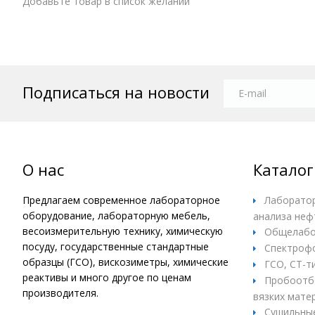
Добавьте товар в список желаний
Подписаться на новости
О нас
Каталог
Предлагаем современное лабораторное
Лаборатор
оборудование, лабораторную мебель,
анализа неф
весоизмерительную технику, химическую
Общелабо
посуду, государственные стандартные
Спектроф
образцы (ГСО), вискозиметры, химические
ГСО, СТ-т
реактивы и много другое по ценам
Пробоотбо
производителя.
вязких матер
Сушильны