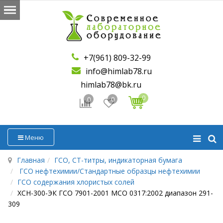
+7(961) 809-32-99
info@himlab78.ru
himlab78@bk.ru
0
0
0
Меню
Главная
ГСО, СТ-титры, индикаторная бумага
ГСО нефтехимии/Стандартные образцы нефтехимии
ГСО содержания хлористых солей
ХСН-300-ЭК ГСО 7901-2001 МСО 0317:2002 диапазон 291-
309