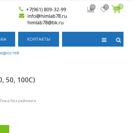
0
0
0
+7(961) 809-32-99
info@himlab78.ru
himlab78@bk.ru
ВКА
КОНТАКТЫ
жидкостей
, 50, 100С)
 Пока без рейтинга
р