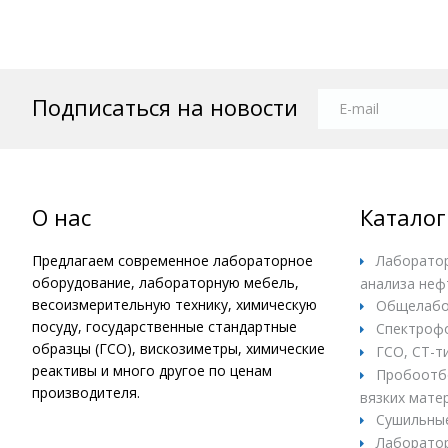
Подписаться на новости
О нас
Каталог
Предлагаем современное лабораторное
Лаборатор
оборудование, лабораторную мебель,
анализа неф
весоизмерительную технику, химическую
Общелабо
посуду, государственные стандартные
Спектроф
образцы (ГСО), вискозиметры, химические
ГСО, СТ-т
реактивы и много другое по ценам
Пробоотбо
производителя.
вязких матер
Сушильны
Лаборатор