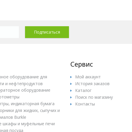
Сервис
ное оборудование для
Мой аккаунт
ти и нефтепродуктов
История заказов
раторное оборудование
Каталог
отометры
Поиск по магазину
итры, индикаторная бумага
Контакты
рники для жидких, сыпучих и
иалов Burkle
е шкафы и муфельные печи
ная посуда