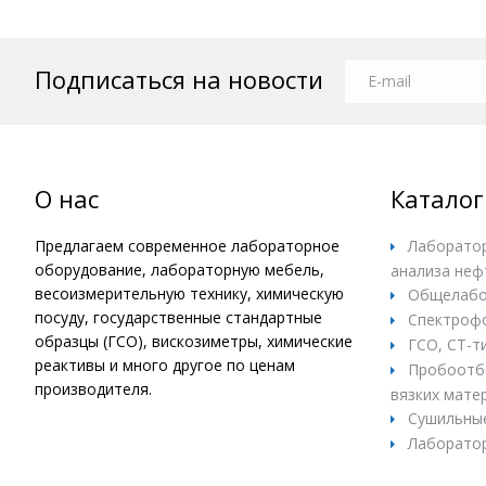
Подписаться на новости
О нас
Каталог
Предлагаем современное лабораторное
Лаборатор
оборудование, лабораторную мебель,
анализа неф
весоизмерительную технику, химическую
Общелабо
посуду, государственные стандартные
Спектроф
образцы (ГСО), вискозиметры, химические
ГСО, СТ-т
реактивы и много другое по ценам
Пробоотбо
производителя.
вязких матер
Сушильны
Лаборатор