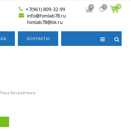
0
0
0
+7(961) 809-32-99
info@himlab78.ru
himlab78@bk.ru
ВКА
КОНТАКТЫ
 Пока без рейтинга
р