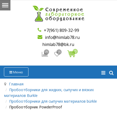
+7(961) 809-32-99
info@himlab78.ru
himlab78@bk.ru
0
0
0
Меню
Главная
Пробоотборники для жидких, сыпучих и вязких
материалов Burkle
Пробоотборники для сыпучих материалов bürkle
Пробоотборник PowderProof