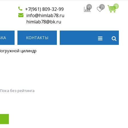
0
0
0
+7(961) 809-32-99
info@himlab78.ru
himlab78@bk.ru
ВКА
КОНТАКТЫ
огружной цилиндр
 Пока без рейтинга
р