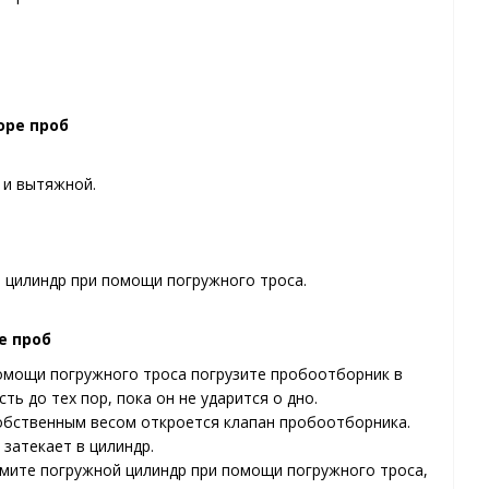
оре проб
 и вытяжной.
 цилиндр при помощи погружного троса.
е проб
омощи погружного троса погрузите пробоотборник в
ть до тех пор, пока он не ударится о дно.
обственным весом откроется клапан пробоотборника.
 затекает в цилиндр.
мите погружной цилиндр при помощи погружного троса,