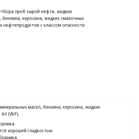
отбора проб сырой нефти, жидких
 бензина, керосина, жидких смазочных
х нефтепродуктов с классом опасности
инеральных масел, бензина, керосина, жидких
II (VbF).
орника.
тся хорошей гладкостью.
борника.