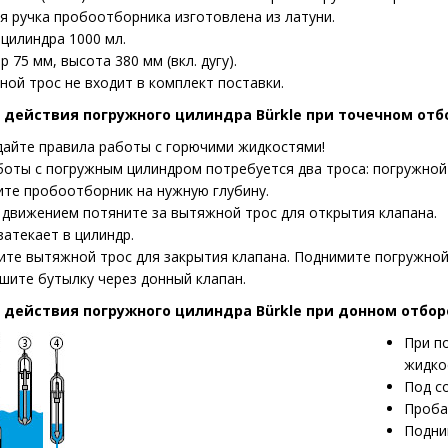
я ручка пробоотборника изготовлена из латуни.
цилиндра 1000 мл.
 75 мм, высота 380 мм (вкл. дугу).
ной трос не входит в комплект поставки.
 действия погружного цилиндра Bürkle при точечном отб
айте правила работы с горючими жидкостями!
боты с погружным цилиндром потребуется два троса: погружной
ите пробоотборник на нужную глубину.
 движением потяните за вытяжной трос для открытия клапана.
затекает в цилиндр.
ите вытяжной трос для закрытия клапана. Поднимите погружной
шите бутылку через донный клапан.
 действия погружного цилиндра Bürkle при донном отбор
При п
жидкос
Под с
Проба
Подни