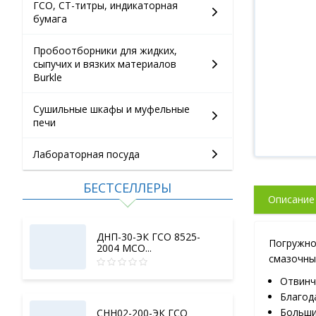
ГСО, СТ-титры, индикаторная
бумага
Пробоотборники для жидких,
сыпучих и вязких материалов
Burkle
Сушильные шкафы и муфельные
печи
Лабораторная посуда
БЕСТСЕЛЛЕРЫ
Описание
ДНП-30-ЭК ГСО 8525-
Погружно
2004 МСО...
смазочных
Отвинч
Благод
Больши
СНН02-200-ЭК ГСО