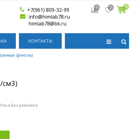
0
0
0
+7(961) 809-32-99
info@himlab78.ru
himlab78@bk.ru
ВКА
КОНТАКТЫ
ванные фенолы
/см3)
 Пока без рейтинга
р