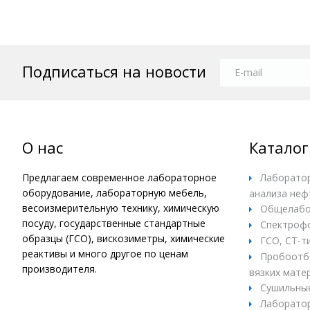
Подписаться на новости
О нас
Каталог
Предлагаем современное лабораторное
Лаборатор
оборудование, лабораторную мебель,
анализа неф
весоизмерительную технику, химическую
Общелабо
посуду, государственные стандартные
Спектроф
образцы (ГСО), вискозиметры, химические
ГСО, СТ-т
реактивы и много другое по ценам
Пробоотбо
производителя.
вязких матер
Сушильны
Лаборатор