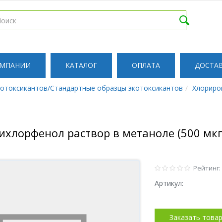
ОМПАНИИ
КАТАЛОГ
ОПЛАТА
ДОСТА
котоксикантов/Стандартные образцы экотоксикантов
Хлориро
рихлорфенол раствор в метаноле (500 мкг
Рейтинг:
Артикул:
Заказать това